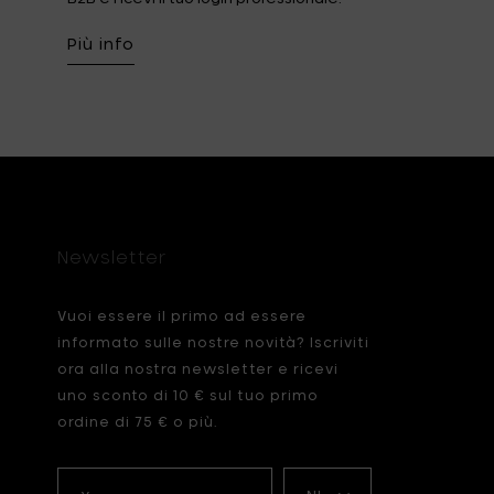
Più info
Newsletter
Vuoi essere il primo ad essere
informato sulle nostre novità? Iscriviti
ora alla nostra newsletter e ricevi
uno sconto di 10 € sul tuo primo
ordine di 75 € o più.
Your
La
name
mia