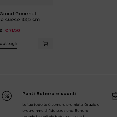
Grand Gourmet -
llo cuoco 33,5 cm
€ 71,50
00
 dettagli
RADUR Comfort - teglia antiaderente Ø 28 cm al carrello
Aggiungi WMF Grand Gourmet - coltel
Punti Bohero e sconti
La tua fedeltà è sempre premiata! Grazie al
programma di fidelizzazione, Bohero
premia i clienti più fedeli con sconti,...