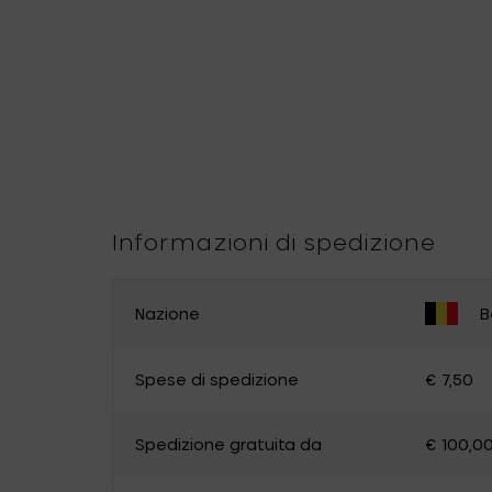
Informazioni di spedizione
Nazione
B
CAMBIA PAESE
Spese di spedizione
€ 7,50
Belgium
Germany
Spedizione gratuita da
€ 100,0
Luxembourg
The Netherlands