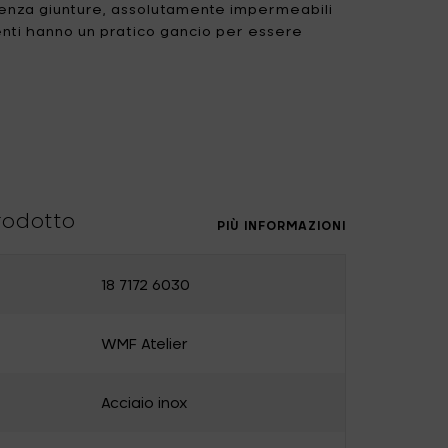
enza giunture, assolutamente impermeabili
nenti hanno un pratico gancio per essere
Uncharted
UNIK ANTWERP
Vitra
Waterl'eau
aio inox
Zone Denmark
rodotto
PIÙ INFORMAZIONI
18 7172 6030
na
WMF Atelier
Acciaio inox