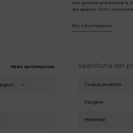
con grande precisione e s
ed igienici. Tutti i compo
Tomorrowland
UMBROSA
appesi.
Villa Styles
Vincent Van Duysen
Più informazioni
Colino rete in 18/10 acci
WMF
Wouters & Hendrix
Specifiche del p
MENO INFORMAZIONI
Codice prodotto
elgium
Chiudi selezione paese di conseg
Designer
France
Materiale
0
Bulgaria