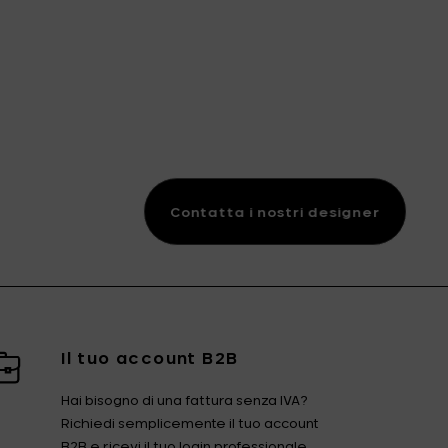
lo cuoco 33,5 cm al carrello
Contatta i nostri designer
Il tuo account B2B
Hai bisogno di una fattura senza IVA?
Richiedi semplicemente il tuo account
B2B e ricevi il tuo login professionale.