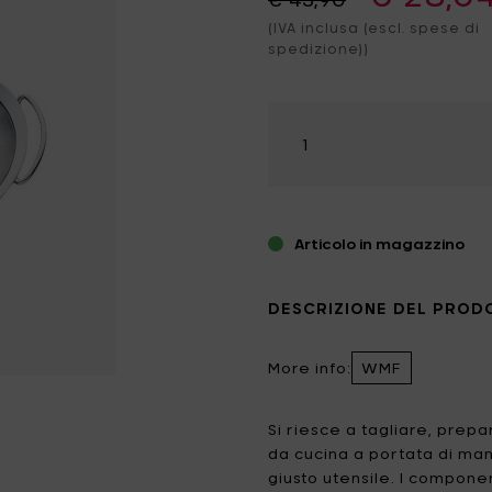
no
dele profumate
(IVA inclusa (escl. spese di
ezzi da giardino
Catherine Lovatt
Eva Solo
spedizione))
minazione
hi & magneti
ffiatoi
Frédérick Gautier
Guzzini
edamento
Seleziona
race & thermos
Jansen+co
Kelly Wearstler
la
quantità
door Candele
Koziol
Le Feu
LindDNA
LIZ.objets
Articolo in magazzino
Marie Michielssen
MARNI
MISSONI HOME
Mon Dada
DESCRIZIONE DEL PROD
NO/AN
Ottolenghi
More info:
WMF
Patrick Paris
Peugeot
Si riesce a tagliare, prepa
Q7 WALLET
Roger Van Damme
da cucina a portata di mano
giusto utensile. I compone
Serax
Sergio Herman