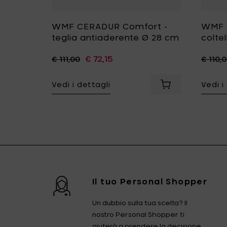
WMF CERADUR Comfort -
WMF 
teglia antiaderente Ø 28 cm
colte
€ 72,15
€ 111,00
€ 110,
Vedi i dettagli
Vedi i
Aggiungi WMF CE
Il tuo Personal Shopper
Un dubbio sulla tua scelta? Il
nostro Personal Shopper ti
aiuterà a prendere la decisione