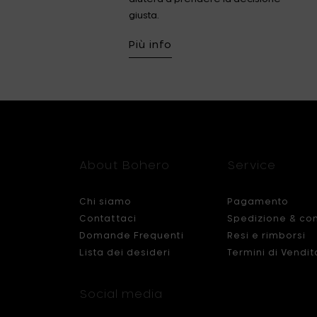
giusta.
Più info
About Bohero
Service
Chi siamo
Pagamento
Contattaci
Spedizione & co
Domande Frequenti
Resi e rimborsi
Lista dei desideri
Termini di Vendit
Social media