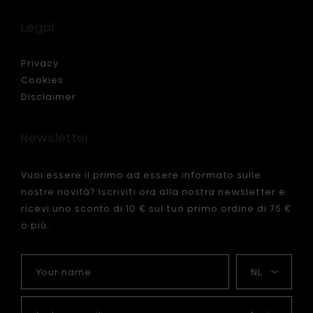
Legal
Privacy
Cookies
Disclaimer
Newsletter
Vuoi essere il primo ad essere informato sulle
nostre novità? Iscriviti ora alla nostra newsletter e
ricevi uno sconto di 10 € sul tuo primo ordine di 75 €
o più.
Your
La
name
mia
lingua
La
tua