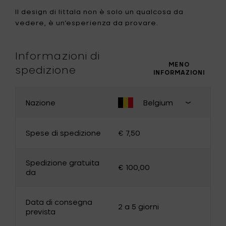
Il design di Iittala non è solo un qualcosa da
vedere, è un’esperienza da provare.
Informazioni di
MENO
spedizione
INFORMAZIONI
Nazione
Belgium
CAMBIA PAESE
Chiudi
selezion
Spese di spedizione
€ 7,50
paese d
consegn
Belgium
Germany
Spedizione gratuita
€ 100,00
France
Luxembourg
da
The Netherlands
Bulgaria
Data di consegna
Canada
Cyprus
2 a 5 giorni
prevista
Denmark
Estonia