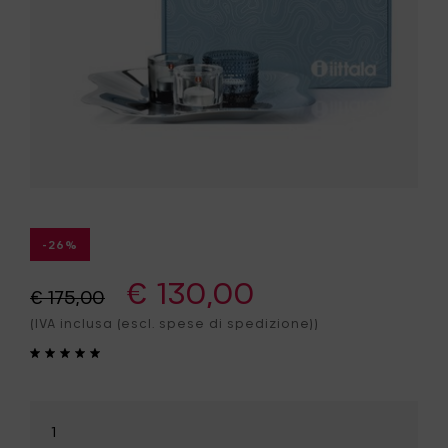
-26%
€ 130,00
€ 175,00
(IVA inclusa (escl. spese di spedizione))
Seleziona
la
quantità