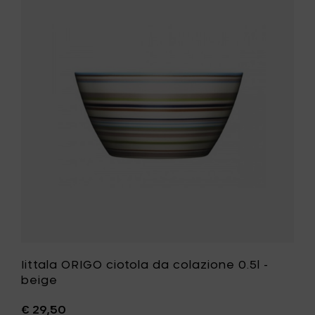
Iittala
ELMI
ORIGO
o
ciotola
da
colazione
0.5l
-
beige
alla
tua
ri
lista
desideri
Iittala ORIGO ciotola da colazione 0.5l -
beige
€ 29,50