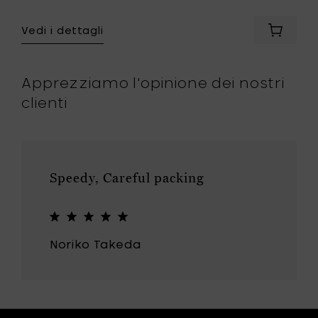
ngi
Vedi i dettagli
a
Aggiung
EHELMI
Iittala
oio
ORIGO
ciotola
Apprezziamo l'opinione dei nostri
da
clienti
colazio
0.5l
-
llo
beige
al
carrello
Speedy, Careful packing
Noriko Takeda