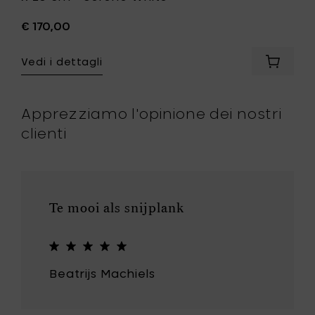
€ 170,00
Vedi i dettagli
ngi
Aggiung
ale
Pascale
sens
Naesse
PURE
Apprezziamo l'opinione dei nostri
la
Teglia
clienti
da
forno
30
x
ne
20
e
cm
Te mooi als snijplank
-
llo
Serene
white
al
carrello
Beatrijs Machiels