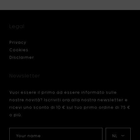
Legal
Privacy
Cookies
Disclaimer
Newsletter
Vuoi essere il primo ad essere informato sulle
nostre novità? Iscriviti ora alla nostra newsletter e
ricevi uno sconto di 10 € sul tuo primo ordine di 75 €
o più.
Your
La
name
mia
lingua