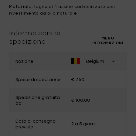
Materiale: legno di frassino carbonizzato con
rivestimento ad olio naturale
Informazioni di
MENO
spedizione
INFORMAZIONI
Nazione
Belgium
CAMBIA PAESE
Chiudi
selezion
Spese di spedizione
€ 7,50
paese d
consegn
Belgium
Germany
Spedizione gratuita
€ 100,00
France
Luxembourg
da
The Netherlands
Bulgaria
Data di consegna
Canada
Cyprus
2 a 5 giorni
prevista
Denmark
Estonia