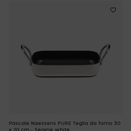
gi
Aggiungi
e
Pascale
ens
Naessens
PURE
a
Teglia
da
forno
30
x
e
20
cm
-
Serene
white
ri
alla
tua
lista
desideri
Pascale Naessens PURE Teglia da forno 30
x 20 cm - Serene white