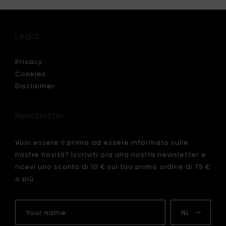
e
Home
ci
Forbici
a
bambin
per
Legal
gnatura
mancini,
ouch®
13cm
-
Privacy
llo
rosso
Cookies
al
Disclaimer
carrello
Newsletter
Vuoi essere il primo ad essere informato sulle
nostre novità? Iscriviti ora alla nostra newsletter e
ricevi uno sconto di 10 € sul tuo primo ordine di 75 €
o più.
Your
La
name
mia
lingua