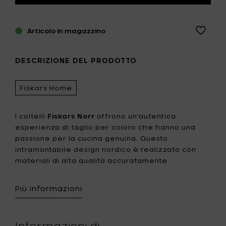
Articolo in magazzino
DESCRIZIONE DEL PRODOTTO
Fiskars Home
I coltelli
Fiskars Norr
offrono un'autentica
esperienza di taglio per coloro che hanno una
passione per la cucina genuina. Questo
intramontabile design nordico è realizzato con
materiali di alta qualità accuratamente
selezionati per una performance di taglio
perfetta. Si raccomanda il lavaggio a mano
Più informazioni
> Norr, coltello tavola (12 cm). Ideale per tagliare
pomodori e bistecche.
Informazioni di