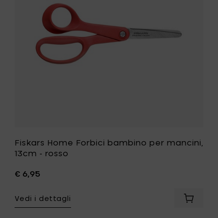
natura
mancini,
uch®
13cm
-
rosso
alla
ri
tua
lista
desideri
Fiskars Home Forbici bambino per mancini,
13cm - rosso
€ 6,95
Vedi i dettagli
ngi
Aggiung
rs
Fiskars