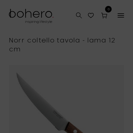
0
Togg
navig
Norr coltello tavola - lama 12
cm