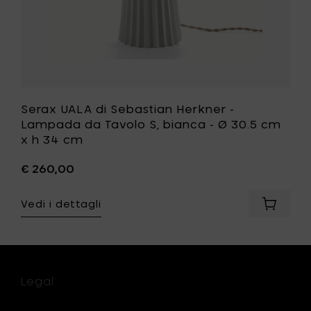
Ø
30.5
cm
x
h
34
cm
alla
Serax UALA di Sebastian Herkner -
tua
Lampada da Tavolo S, bianca - Ø 30.5 cm
lista
x h 34 cm
desideri
€ 260,00
ngi
Vedi i dettagli
x
Aggiung
iere
Serax
UALA
e
di
Sebasti
WW
Herkner
Legal
-
Lampa