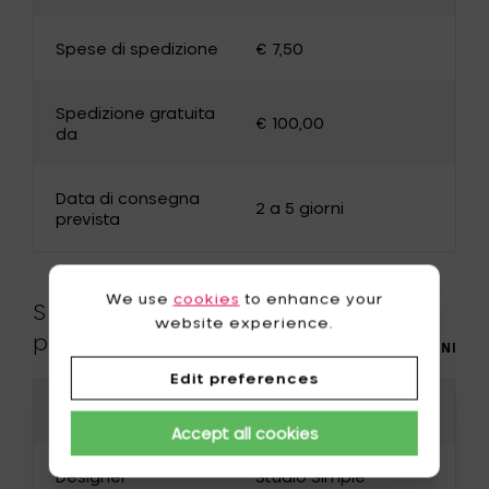
Chiudi
selezion
Spese di spedizione
€ 7,50
paese d
consegn
Belgium
Germany
Spedizione gratuita
€ 100,00
France
Luxembourg
da
The Netherlands
Bulgaria
Data di consegna
Canada
Cyprus
2 a 5 giorni
prevista
Denmark
Estonia
Finland
Greece
We use
cookies
to enhance your
Specifiche del
website experience.
Hungary
Ireland
prodotto
PIÙ INFORMAZIONI
Italy
Japan
Edit preferences
Codice prodotto
B0218002
Latvia
Lithuania
Accept all cookies
Malta
Norway
Designer
Studio Simple