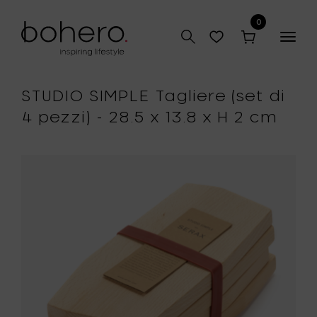
0
Togg
navig
STUDIO SIMPLE Tagliere (set di
4 pezzi) - 28.5 x 13.8 x H 2 cm