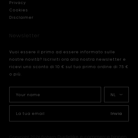
da
Privacy
llo
Tavolo
Cookies
S,
Disclaimer
bianca
-
Ø
Newsletter
30.5
cm
x
Vuoi essere il primo ad essere informato sulle
h
nostre novità? Iscriviti ora alla nostra newsletter e
34
cm
ricevi uno sconto di 10 € sul tuo primo ordine di 75 €
al
o più.
carrello
Your
La
name
mia
lingua
La
tua
Invia
email
Duidelijke e-commerce binnen
Copyright 2026 Bohero.