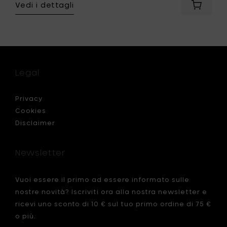
Vedi i dettagli
ngi
Aggiung
enghi
Ottolen
T
FEAST
ino
Piattino
XS,
blu
ro/verde
lapislazz
Legal
oli
-
Ø
7.5
Privacy
cm
Cookies
&
Disclaimer
H
2
cm
Newsletter
al
carrello
llo
Vuoi essere il primo ad essere informato sulle
nostre novità? Iscriviti ora alla nostra newsletter e
ricevi uno sconto di 10 € sul tuo primo ordine di 75 €
o più.