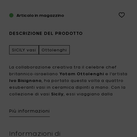
Articolo in magazzino
DESCRIZIONE DEL PRODOTTO
SICILY vasi
Ottolenghi
La collaborazione creativa tra il celebre chef
britannico-israeliano
Yotam Ottolenghi
e l'artista
Ivo Bisignano
, ha portato questa volta a quattro
esuberanti vasi in ceramica dipinti a mano. Con la
collezione di vasi
Sicily
, essi viaggiano dalla
tavola all'esterno. "In Sicilia, dove sono cresciuto,
si mangia al tavolo della cucina godendo della
Più informazioni
vista dei balconi colorati con i loro magnifici fiori",
dice Ivo Bisignano. Sicily cattura l'esuberante stile
di cucina di Ottolenghi ed è allo stesso tempo
Informazioni di
un'ode al sole, ai colori e alla passione del luogo