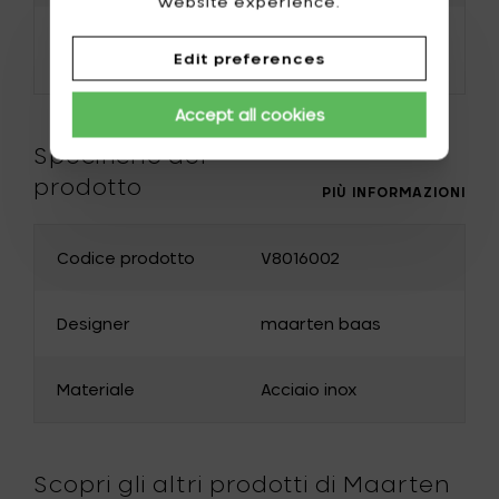
website experience.
The Netherlands
Bulgaria
Data di consegna
Canada
Cyprus
2 a 5 giorni
Edit preferences
prevista
Denmark
Estonia
Accept all cookies
Finland
Greece
Specifiche del
Hungary
Ireland
prodotto
PIÙ INFORMAZIONI
Italy
Japan
Codice prodotto
V8016002
Latvia
Lithuania
Malta
Norway
Designer
maarten baas
Austria
Poland
Portugal
Romania
Materiale
Acciaio inox
Slovakia
Slovenia
Spain
Czech Republic
Scopri gli altri prodotti di Maarten