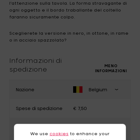
l'attenzione sulla tavola. La forma stravagante di
ogni oggetto e il bordo traballante del coltello
faranno sicuramente colpo.
Sceglierete la versione in nero, in ottone, in rame
o in acciaio spazzolato?
Informazioni di
MENO
spedizione
INFORMAZIONI
Nazione
Belgium
CAMBIA PAESE
Chiudi
selezion
Spese di spedizione
€ 7,50
paese d
consegn
Belgium
Germany
Spedizione gratuita
€ 100,00
France
Luxembourg
da
We use
cookies
to enhance your