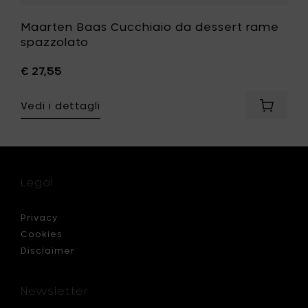
Maarten Baas Cucchiaio da dessert rame
spazzolato
€ 27,55
Vedi i dettagli
ngi
Aggiung
ten
Maarte
Baas
iaio
Cucchia
da
a
dessert
Legal
rame
olato
spazzol
al
Privacy
llo
carrello
Cookies
Disclaimer
Newsletter