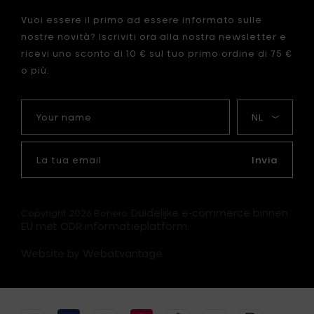
Vuoi essere il primo ad essere informato sulle
nostre novità? Iscriviti ora alla nostra newsletter e
ricevi uno sconto di 10 € sul tuo primo ordine di 75 €
o più.
Your
La
name
mia
lingua
La
tua
Invia
email
Duidelijke e-commerce binnen
Copyright 2026 Bohero.
EU met ODR informatieplatform.
Website by Webatvantage