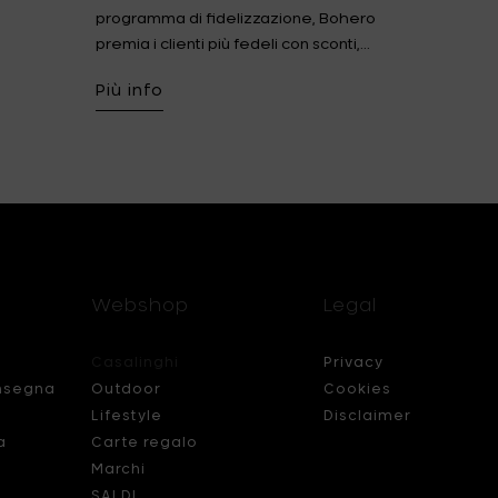
programma di fidelizzazione, Bohero
premia i clienti più fedeli con sconti,...
Più info
Webshop
Legal
Casalinghi
Privacy
nsegna
Outdoor
Cookies
Lifestyle
Disclaimer
a
Carte regalo
Marchi
SALDI