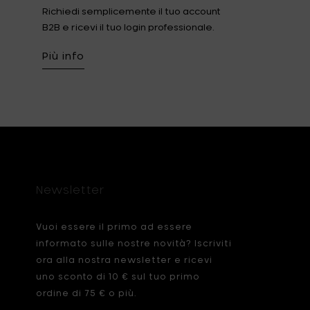
Richiedi semplicemente il tuo account
B2B e ricevi il tuo login professionale.
Più info
Newsletter
Vuoi essere il primo ad essere
informato sulle nostre novità? Iscriviti
ora alla nostra newsletter e ricevi
uno sconto di 10 € sul tuo primo
ordine di 75 € o più.