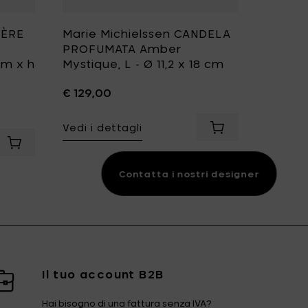
MÈRE
Marie Michielssen CANDELA
Marie 
PROFUMATA Amber
Tazzina
cm x h
Mystique, L - Ø 11,2 x 18 cm
coperc
7.5 x 5
€ 129,00
€ 9,50
Vedi i dettagli
1.5 cm al carrello
Aggiungi Marie Mi
Vedi i d
otola alta con piedistallo, bianco spezzato - Ø 20.5 cm x h 13
Aggiungi Marie Michielssen LA MÈRE Ciotola da portata L, 
Contatta i nostri designer
Il tuo account B2B
Hai bisogno di una fattura senza IVA?