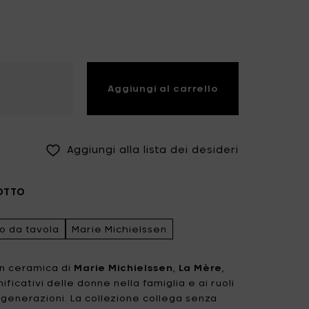
Fiskars Garden
Fiskars Home
Humble
Iittala
Kickpack
Koen Van Guijze
Aggiungi al carrello
LegnoArt
Likami
Maarten Baas
Marcel Wolterinck
Aggiungi alla lista dei desideri
Mastrad
Merci for Serax
Muller Van Severen
Nendo by Valerie
OTTO
Objects
Paola Navone
Pascale Naessens
o da tavola
Marie Michielssen
Piet Boon
Plan C
 in ceramica di
Marie Michielssen
,
La Mère
,
Roos Van de Velde
San Pellegrino
ificativi delle donne nella famiglia e ai ruoli
 generazioni. La collezione collega senza
Stelton
Studio Ottawa