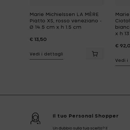
 MÈRE
Marie Michielssen LA MÈRE
Marie
Piatto XS, rosso veneziano -
Ciotol
 h 9.5
Ø 14.5 cm x h 1.5 cm
bianc
x h 1
€ 13,50
€ 92,
Vedi i dettagli
Aggiungi Marie M
Vedi i
rello
5 x h 2 cm al carrello
Aggiungi Marie Michielssen LA MÈRE Ciotola alta, rosso ve
Aggiungi Marie Michielssen LA MÈRE Ciotola da portata L, rosso veneziano - Ø 37 
Il tuo Personal Shopper
Un dubbio sulla tua scelta? Il