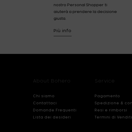
nostro Personal Shopper ti
aiuterà a prendere la decisione
giusta.
Più info
About Bohero
Service
Chi siamo
Pagamento
Contattaci
Spedizione & co
Domande Frequenti
Resi e rimborsi
Lista dei desideri
Termini di Vendit