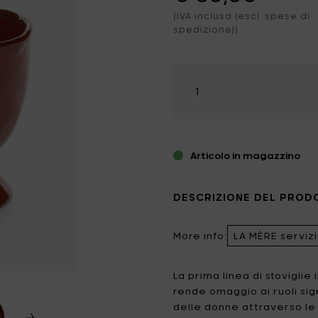
no
dele profumate
(IVA inclusa (escl. spese di
ezzi da giardino
Catherine Lovatt
Eva Solo
spedizione))
minazione
hi & magneti
ffiatoi
Frédérick Gautier
Guzzini
edamento
Seleziona
race & thermos
Jansen+co
Kelly Wearstler
la
quantità
door Candele
Koziol
Le Feu
LindDNA
LIZ.objets
Articolo in magazzino
Marie Michielssen
MARNI
MISSONI HOME
Mon Dada
DESCRIZIONE DEL PROD
NO/AN
Ottolenghi
More info:
LA MÈRE servizi
Patrick Paris
Peugeot
La prima linea di stoviglie
Q7 WALLET
Roger Van Damme
rende omaggio ai ruoli sign
delle donne attraverso le
Serax
Sergio Herman