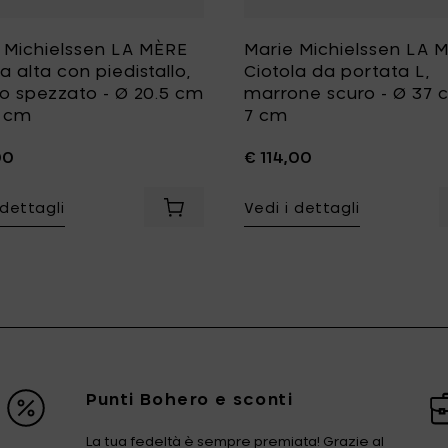
 Michielssen LA MÈRE
Marie Michielssen LA 
a alta con piedistallo,
Ciotola da portata L,
o spezzato - Ø 20.5 cm
marrone scuro - Ø 37 
3 cm
7 cm
00
€ 114,00
ichielssen LA MÈRE Piatto XS, rosso veneziano - Ø 14.5 cm x h 
 dettagli
Vedi i dettagli
neziano - Ø 21 cm x h 9.5 cm al carrello
cm x h 7 cm al carrello
Aggiungi Marie Michielssen LA MÈRE Ci
Punti Bohero e sconti
La tua fedeltà è sempre premiata! Grazie al