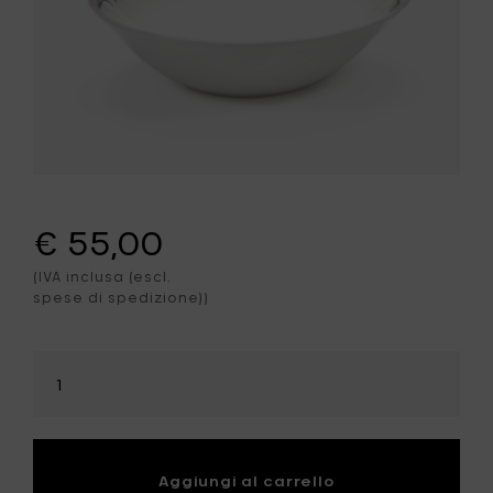
€ 55,00
(IVA inclusa (escl.
spese di spedizione))
Seleziona
la
quantità
Aggiungi al carrello