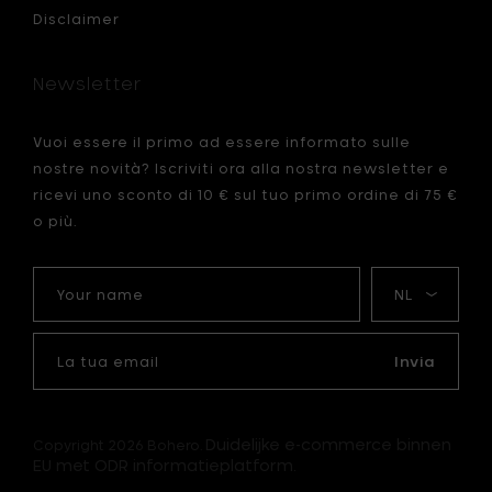
melanz
Disclaimer
-
16.5
x
Newsletter
15.5
x
llo
h
Vuoi essere il primo ad essere informato sulle
23
nostre novità? Iscriviti ora alla nostra newsletter e
cm
al
ricevi uno sconto di 10 € sul tuo primo ordine di 75 €
carrello
o più.
Your
La
name
mia
lingua
La
tua
Invia
email
Duidelijke e-commerce binnen
Copyright 2026 Bohero.
EU met ODR informatieplatform.