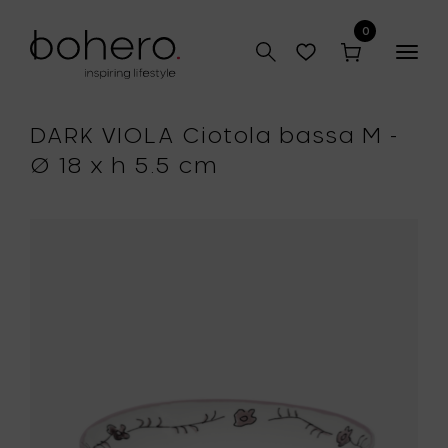
0
Togg
navig
DARK VIOLA Ciotola bassa M -
Ø 18 x h 5.5 cm