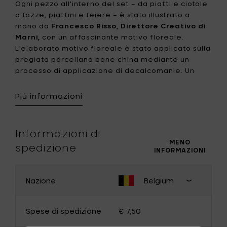
Ogni pezzo all'interno del set – da piatti e ciotole
a tazze, piattini e teiere – è stato illustrato a
mano da
Francesco Risso, Direttore Creativo di
Marni,
con un affascinante motivo floreale.
L'elaborato motivo floreale è stato applicato sulla
pregiata porcellana bone china mediante un
processo di applicazione di decalcomanie. Un
tocco finale di smalto valorizza sia l'aspetto visivo
che la durabilità delle stoviglie.
Più informazioni
Il fascino distintivo della collezione risiede nelle
sue forme leggermente asimmetriche,
Informazioni di
progettate per accentuare la qualità della
MENO
spedizione
INFORMAZIONI
porcellana rifinita a mano. Una delicata e
armoniosa tavolozza di colori, tra il malva, il teal, il
rosa e le note di lime, avvolge la collezione.
Nazione
Belgium
CAMBIA PAESE
Questa sinfonia di colori riflessa evoca un senso
Chiudi
di interazione armoniosa tra diversi motivi,
selezion
infondendo ad ogni esperienza culinaria
Spese di spedizione
€ 7,50
paese d
un'energia accogliente e giocosa.
consegn
Belgium
Germany