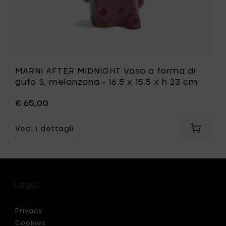
15.5
x
h
23
ri
cm
alla
tua
MARNI AFTER MIDNIGHT Vaso a forma di
lista
gufo S, melanzana - 16.5 x 15.5 x h 23 cm
desideri
€ 65,00
Vedi i dettagli
ngi
Aggiung
I
MARNI
LLO
AFTER
MIDNIGH
o
Vaso
a
Legal
ata
forma
di
gufo
Privacy
S,
Cookies