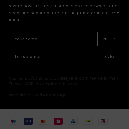
24
nostre novità? Iscriviti ora alla nostra newsletter e
x
15
ricevi uno sconto di 10 € sul tuo primo ordine di 75 €
x
o più.
h
2
Your
La
cm
name
mia
al
lingua
llo
carrello
La
tua
Invia
email
Duidelijke e-commerce binnen
Copyright 2026 Bohero.
EU met ODR informatieplatform.
Website by Webatvantage