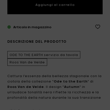
Aggiungi al carrello
Articolo in magazzino
DESCRIZIONE DEL PRODOTTO
ODE TO THE EARTH servizio da tavola
Roos Van de Velde
Cattura l’essenza della bellezza stagionale con la
ciotola della collezione "
Ode to the Earth
" di
Roos Van de Velde
. Il design "
Autumn
" in
un’audace tonalità nera riflette la ricchezza e la
profondità della natura durante la sua transizione
più vibrante. Perfetta per servire zuppe, insalate
o contorni, questa ciotola unisce eleganza