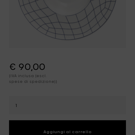
€ 90,00
(IVA inclusa (escl.
spese di spedizione))
Seleziona
la
quantità
Aggiungi al carrello