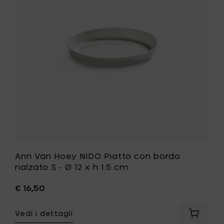
Piatto
con
bordo
rialzato
S
-
Ø
12
x
h
ri
1.5
cm
alla
tua
lista
desideri
Ann Van Hoey NIDO Piatto con bordo
rialzato S - Ø 12 x h 1.5 cm
€ 16,50
ngi
Vedi i dettagli
Aggiung