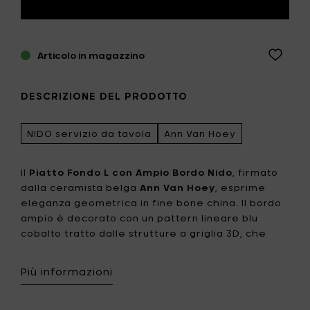
Articolo in magazzino
DESCRIZIONE DEL PRODOTTO
NIDO servizio da tavola
Ann Van Hoey
Il
Piatto Fondo L con Ampio Bordo Nido
, firmato
dalla ceramista belga
Ann Van Hoey
, esprime
eleganza geometrica in fine bone china. Il bordo
ampio è decorato con un pattern lineare blu
cobalto tratto dalle strutture a griglia 3D, che
conferisce profondità e carattere visivo. La forma
profonda esalta qualsiasi portata, da zuppe
Più informazioni
raffinate a composizioni gastronomiche.
Perfettamente coordinabile con il resto della
linea Nido, ideale per tavole contemporanee e