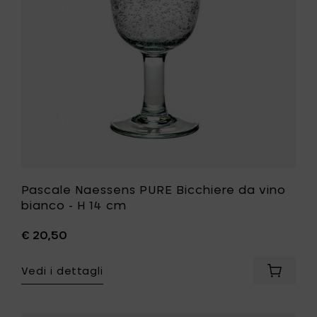
cm
bianco
al
-
carrello
H
14
cm
alla
tua
lista
desideri
Pascale Naessens PURE Bicchiere da vino
bianco - H 14 cm
€ 20,50
Vedi i dettagli
Aggiung
Pascale
Naesse
PURE