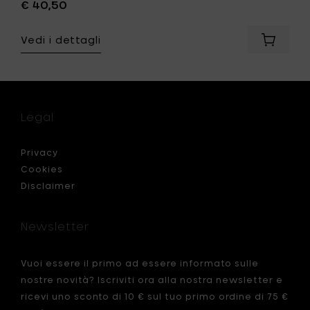
€ 40,50
Vedi i dettagli
Aggiung
Pascale
Naesse
PURE
Caraffa
-
Legal
H
20
cm
Privacy
al
Cookies
carrello
Disclaimer
Newsletter
Vuoi essere il primo ad essere informato sulle
nostre novità? Iscriviti ora alla nostra newsletter e
ricevi uno sconto di 10 € sul tuo primo ordine di 75 €