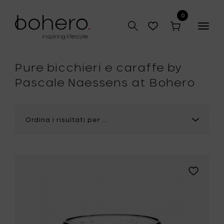
0
Togg
navig
Pure bicchieri e caraffe by
Pascale Naessens at Bohero
Aggiungi
Pascale
Naessens
PURE
Bicchiere
d'acqua