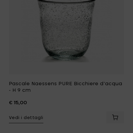
-
H
9
cm
alla
tua
lista
desideri
Pascale Naessens PURE Bicchiere d'acqua
- H 9 cm
€ 15,00
Vedi i dettagli
Aggiung
Pascale
Naesse