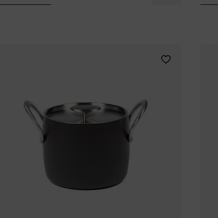
Tomorrowland
UMBROSA
Villa Styles
Vincent Van Duysen
WMF
Wouters & Hendrix
Aggiungi Pascale