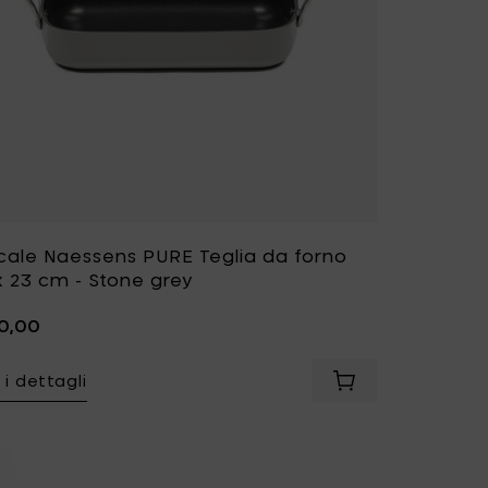
cale Naessens PURE Teglia da forno
x 23 cm - Stone grey
0,00
 i dettagli
le Naessens PURE Teglia da forno 30 x 20 cm - Serene white 
Aggiungi Pascale 