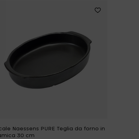
e Naessens PURE Teglia da forno in ceramica 37 cm alla tua li
Aggiungi Pascale Na
cale Naessens PURE Teglia da forno in
amica 30 cm