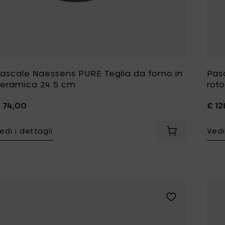
ascale Naessens PURE Teglia da forno in
Pas
eramica 24.5 cm
rot
 74,00
€ 12
edi i dettagli
Vedi
Aggiungi Pasca
Aggiungi Pascal