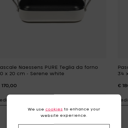
ascale Naessens PURE Teglia da forno
Pas
0 x 20 cm - Serene white
34 
 170,00
€ 18
edi i dettagli
Vedi
Aggiungi Pasca
We use
cookies
to enhance your
website experience.