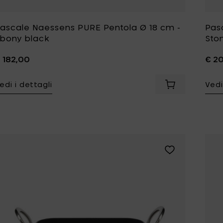
ascale Naessens PURE Pentola Ø 18 cm -
Pas
bony black
Sto
 182,00
€ 2
edi i dettagli
Vedi
Aggiungi Pasca
Aggiungi Pascal