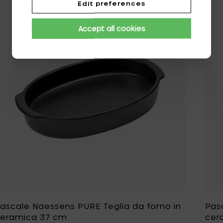
Edit preferences
Aggiungi Pascal
Accept all cookies
ascale Naessens PURE Teglia da forno in
Pas
eramica 37 cm
cer