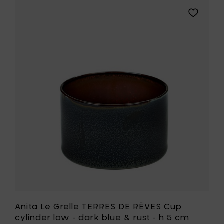
TERRES
Add
DE
Anita
RÊVES
Le
Cup
Grelle
cylinder
TERRES
low
DE
-
RÊVES
smokey
Cup
blue
cylinder
-
low
h
-
5
dark
cm
blue
to
&
your
rust
cart
-
h
5
cm
to
your
Anita Le Grelle TERRES DE RÊVES Cup
wishlist
cylinder low - dark blue & rust - h 5 cm