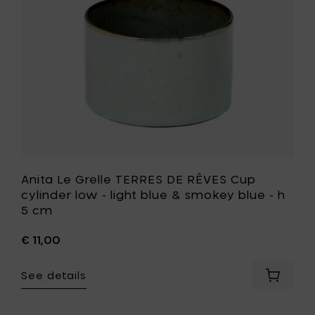
&
cylinder
dark
low
blue
-
-
light
h
blue
5
&
cm
smokey
to
blue
your
-
cart
h
5
cm
to
Anita Le Grelle TERRES DE RÊVES Cup
your
cylinder low - light blue & smokey blue - h
wishlist
5 cm
€ 11,00
See details
Add
Anita
Le