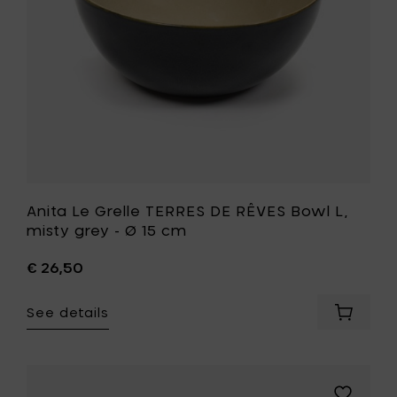
L,
15
misty
cm
grey
to
-
your
Ø
cart
15
cm
to
your
wishlist
Anita Le Grelle TERRES DE RÊVES Bowl L,
misty grey - Ø 15 cm
€ 26,50
See details
Add
Anita
Le
Grelle
TERRES
Add