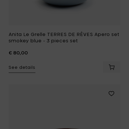
cart
to
your
wishlist
Anita Le Grelle TERRES DE RÊVES Apero set
smokey blue - 3 pieces set
€ 80,00
See details
Add
Anita
Le
Grelle
TERRES
Add
DE
Anita
RÊVES
Le
Apero
Grelle
set
TERRES
smokey
DE
blue
RÊVES