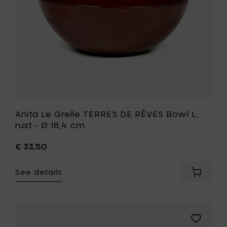
blue
rust
-
-
Ø
Ø
18,4
18,4
cm
cm
to
to
your
your
cart
wishlist
Anita Le Grelle TERRES DE RÊVES Bowl L,
rust - Ø 18,4 cm
€ 33,50
See details
Add
Anita
Le
Grelle
TERRES
Add
DE
Anita