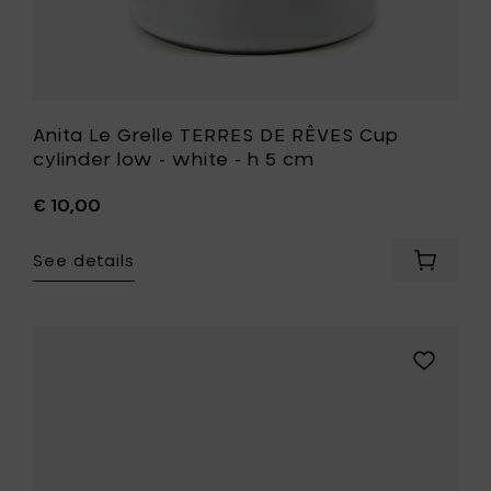
to
cm
your
to
cart
your
wishlist
Anita Le Grelle TERRES DE RÊVES Cup
cylinder low - white - h 5 cm
€ 10,00
See details
Add
Anita
Le
Grelle
TERRES
Add
DE
Anita
RÊVES
Le
Cup
Grelle
cylinder
TERRES
low
DE
-
RÊVES