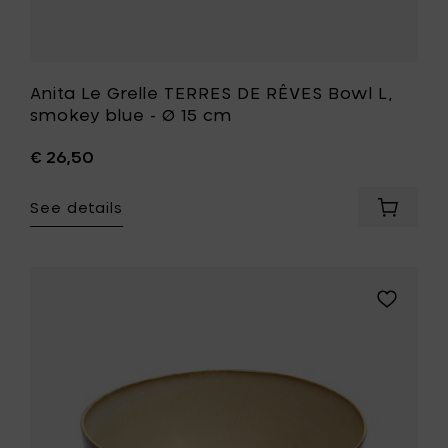
your
wishlist
Anita Le Grelle TERRES DE RÊVES Bowl L,
smokey blue - Ø 15 cm
€ 26,50
See details
Add
Anita
Le
Grelle
TERRES
Add
DE
Anita
RÊVES
Le
Bowl
Grelle
L,
TERRES
smokey
DE
blue
RÊVES
-
Bowl
Ø