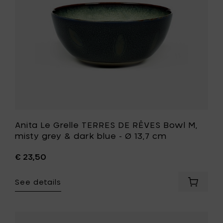
10,8
M,
cm
misty
to
grey
your
&
cart
dark
blue
-
Ø
13,7
cm
to
your
wishlist
Anita Le Grelle TERRES DE RÊVES Bowl M,
misty grey & dark blue - Ø 13,7 cm
€ 23,50
See details
Add
Anita
Le
Grelle