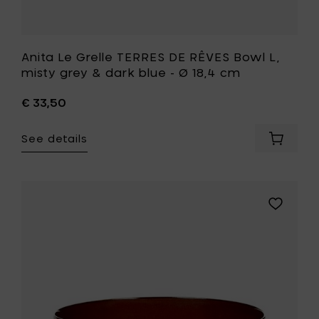
cm
to
your
wishlist
Anita Le Grelle TERRES DE RÊVES Bowl L,
misty grey & dark blue - Ø 18,4 cm
€ 33,50
See details
Add
Anita
Le
Grelle
TERRES
Add
DE
Anita
RÊVES
Le
Bowl
Grelle
L,
TERRES
misty
DE
grey
RÊVES
&
Bowl
dark
L,