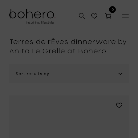
0
Togg
navig
hop
Terres de rÊves dinnerware by
Anita Le Grelle at Bohero
Add
Anita
Le
Grelle
TERRES
DE