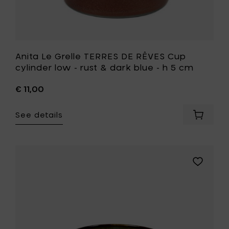
to
-
your
h
cart
5
cm
to
your
Anita Le Grelle TERRES DE RÊVES Cup
wishlist
cylinder low - rust & dark blue - h 5 cm
€ 11,00
See details
Add
Anita
Le
Grelle
TERRES
Add
DE
Anita
RÊVES
Le
Cup
Grelle
cylinder
TERRES
low
DE
-
RÊVES
rust
Cup