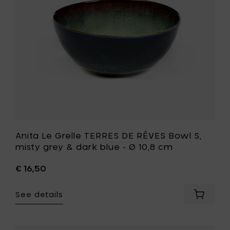
-
Bowl
3
S,
pieces
misty
set
grey
to
&
your
dark
cart
blue
-
Ø
10,8
cm
to
your
wishlist
Anita Le Grelle TERRES DE RÊVES Bowl S,
misty grey & dark blue - Ø 10,8 cm
€ 16,50
See details
Add
Anita
Le
Grelle