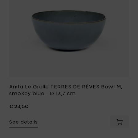
RÊVES
Bowl
M,
smokey
blue
-
Ø
13,7
cm
to
your
wishlist
Anita Le Grelle TERRES DE RÊVES Bowl M,
smokey blue - Ø 13,7 cm
€ 23,50
See details
Add
Anita
Le