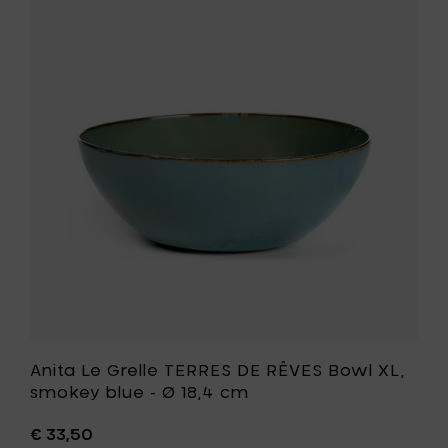
RÊVES
Le
Bowl
Grelle
L,
TERRES
rust
DE
-
RÊVES
Ø
Bowl
18,4
XL,
cm
smokey
to
blue
your
-
cart
Ø
18,4
cm
to
your
wishlist
Anita Le Grelle TERRES DE RÊVES Bowl XL,
smokey blue - Ø 18,4 cm
€ 33,50