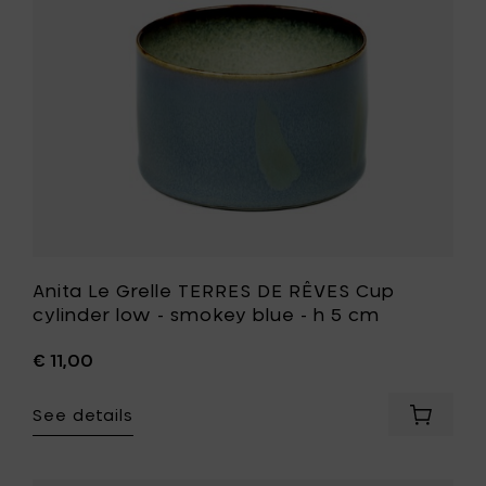
white
Cup
-
cylinder
h
low
5
-
cm
smokey
to
blue
your
-
cart
h
5
cm
to
your
wishlist
Anita Le Grelle TERRES DE RÊVES Cup
cylinder low - smokey blue - h 5 cm
€ 11,00
See details
Add
Anita
Le
Grelle