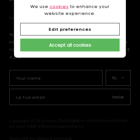
We use
cookies
to enhance your
website experience.
Newsletter
Edit preferences
Vuoi essere il primo ad essere informato sulle
nostre novità? Iscriviti ora alla nostra newsletter e
Accept all cookies
ricevi uno sconto di 10 € sul tuo primo ordine di 75 €
o più.
Your
La
name
mia
lingua
La
tua
Invia
email
Duidelijke e-commerce binnen
Copyright 2026 Bohero.
EU met ODR informatieplatform.
Website by Webatvantage