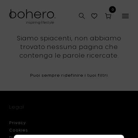
0
Togg
navig
Siamo spiacenti, non abbiamo
trovato nessuna pagina che
contenga le parole ricercate.
Puoi sempre ridefinire i tuoi filtri
Legal
Privacy
Cookies
Disclaimer