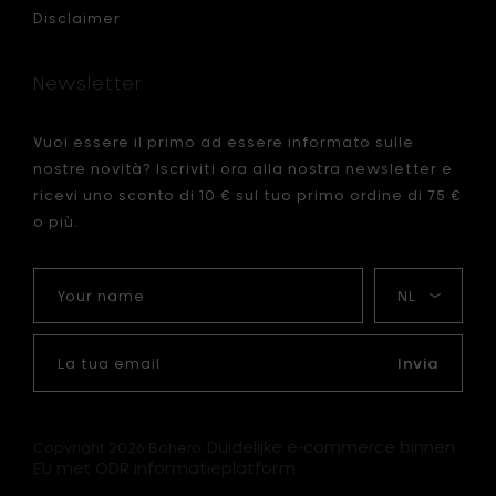
-
Disclaimer
green
Ø
20
llo
cm
Newsletter
al
carrello
Vuoi essere il primo ad essere informato sulle
nostre novità? Iscriviti ora alla nostra newsletter e
ricevi uno sconto di 10 € sul tuo primo ordine di 75 €
o più.
Your
La
name
mia
lingua
La
tua
Invia
email
Duidelijke e-commerce binnen
Copyright 2026 Bohero.
EU met ODR informatieplatform.