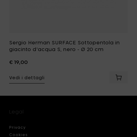
alla
ri
tua
lista
desideri
Sergio Herman SURFACE Sottopentola in
giacinto d'acqua S, nero - Ø 20 cm
€ 19,00
Vedi i dettagli
ngi
Aggiung
o
Sergio
an
Herman
ACE
SURFAC
la
Sottope
in
Legal
rchio
giacinto
d'acqua
S,
Privacy
nero
Cookies