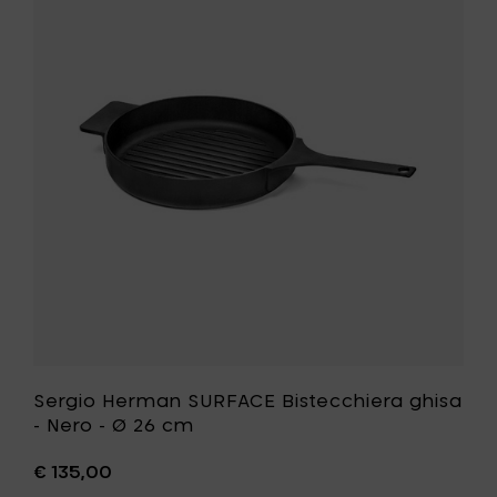
ghisa
Herman
-
SURFACE
Camogr
Bistecchi
-
ghisa
Ø
-
26
Nero
cm
-
al
Ø
carrello
26
cm
alla
tua
lista
desideri
Sergio Herman SURFACE Bistecchiera ghisa
- Nero - Ø 26 cm
€ 135,00