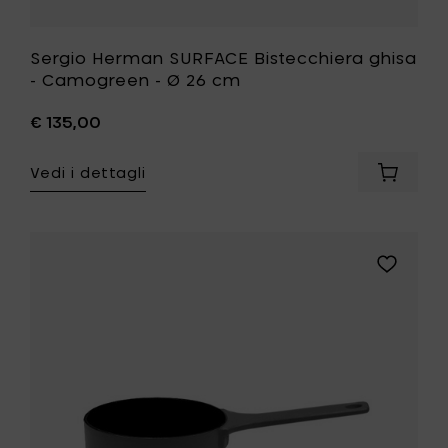
Sergio Herman SURFACE Bistecchiera ghisa
- Camogreen - Ø 26 cm
€ 135,00
Vedi i dettagli
Aggiung
Sergio
Herman
SURFAC
Bistecch
Aggiungi
ghisa
Sergio
-
Herman
Camogr
SURFACE
-
Pentola
Ø
per
26
salsa
cm
S
al
ghisa
carrello
-