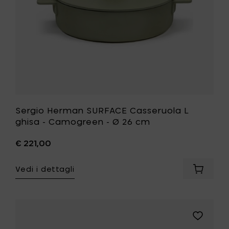
carrello
Ø
26
cm
alla
tua
lista
desideri
Sergio Herman SURFACE Casseruola L
ghisa - Camogreen - Ø 26 cm
€ 221,00
Vedi i dettagli
Aggiung
Sergio
Herman
SURFAC
Casseru
Aggiungi
L
Sergio