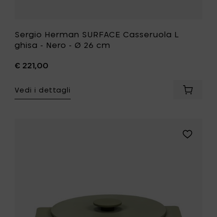
Sergio Herman SURFACE Casseruola L
ghisa - Nero - Ø 26 cm
€ 221,00
Vedi i dettagli
Aggiung
Sergio
Herman
SURFAC
Casseru
Aggiungi
L
Sergio
ghisa
Herman
-
SURFACE
Nero
Casseruo
-
L
Ø
ghisa
26
-
cm
Camogre
al
-