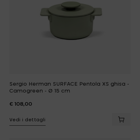
15
-
cm
Camogre
al
-
carrello
Ø
15
cm
alla
tua
lista
desideri
Sergio Herman SURFACE Pentola XS ghisa -
Camogreen - Ø 15 cm
€ 108,00
Vedi i dettagli
Aggiung
Sergio
Herman
SURFAC