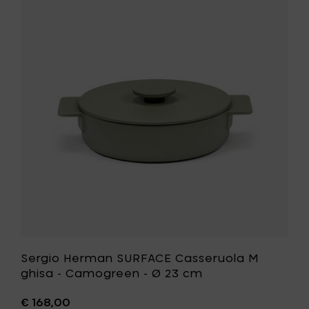
Sergio
ghisa
Herman
-
SURFACE
Nero
Casseruo
-
M
Ø
ghisa
23
-
cm
Camogre
al
-
carrello
Ø
23
cm
alla
tua
lista
desideri
Sergio Herman SURFACE Casseruola M
ghisa - Camogreen - Ø 23 cm
€ 168,00