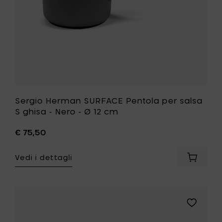
Nero
-
Ø
12
cm
alla
tua
lista
desideri
Sergio Herman SURFACE Pentola per salsa
S ghisa - Nero - Ø 12 cm
€ 75,50
Vedi i dettagli
Aggiung
Sergio
Herman
SURFAC
Pentola
Aggiungi
per
Sergio
salsa
Herman