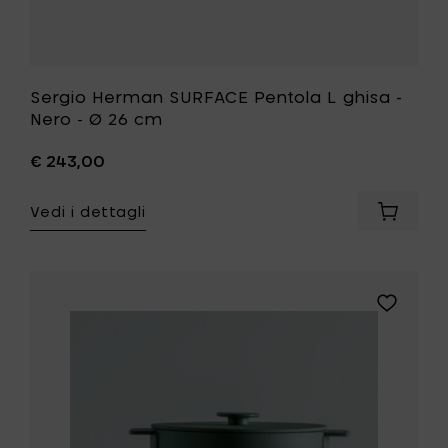
desideri
Sergio Herman SURFACE Pentola L ghisa -
Nero - Ø 26 cm
€ 243,00
Vedi i dettagli
Aggiung
Sergio
Herman
SURFAC
Pentola
Aggiungi
L
Sergio
ghisa
Herman
-
SURFACE
Nero
Pentola
-
L
Ø
ghisa
26
-
cm