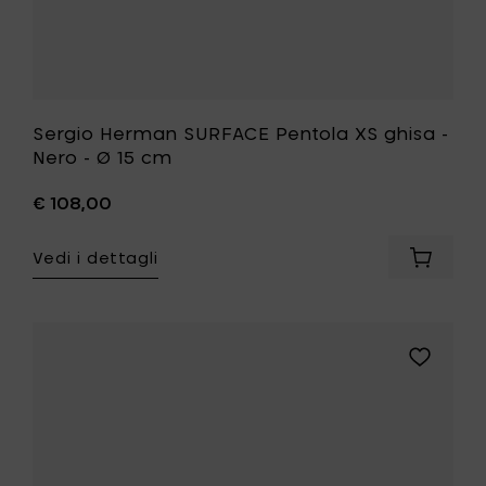
lista
desideri
Sergio Herman SURFACE Pentola XS ghisa -
Nero - Ø 15 cm
€ 108,00
Vedi i dettagli
Aggiung
Sergio
Herman
SURFAC
Pentola
Aggiungi
XS
Sergio
ghisa
Herman
-
SURFACE
Nero
Pentola
-
XS
Ø
ghisa