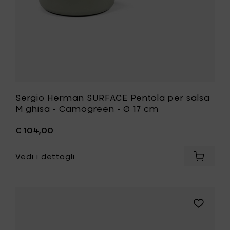
al
-
carrello
Ø
17
cm
alla
tua
lista
desideri
Sergio Herman SURFACE Pentola per salsa
M ghisa - Camogreen - Ø 17 cm
€ 104,00
Vedi i dettagli
Aggiung
Sergio
Herman
SURFAC
Pentola
Aggiungi
per
Sergio
salsa
Herman
M