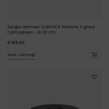
lista
desideri
Sergio Herman SURFACE Pentola S ghisa -
Camogreen - Ø 20 cm
€ 163,00
Vedi i dettagli
Aggiung
Sergio
Herman
SURFAC
Pentola
Aggiungi
S
Sergio
ghisa
Herman
-
SURFACE
Camogr
Pentola
-
M
Ø
ghisa
20
-