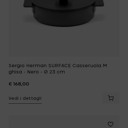
al
-
carrello
Ø
23
cm
alla
tua
lista
desideri
Sergio Herman SURFACE Casseruola M
ghisa - Nero - Ø 23 cm
€ 168,00
Vedi i dettagli
Aggiung
Sergio
Herman
SURFAC
Casseru
Aggiungi
M