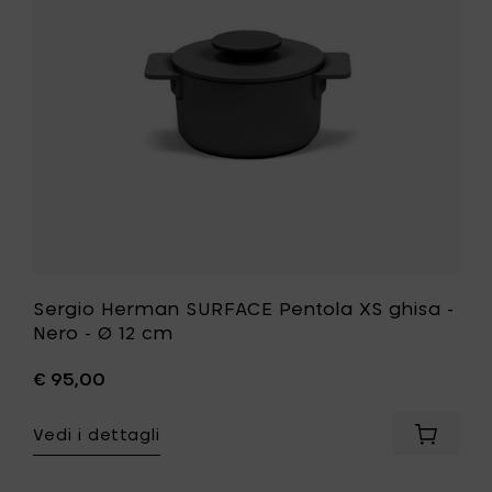
ghisa
-
Nero
-
Ø
12
cm
alla
tua
lista
desideri
Sergio Herman SURFACE Pentola XS ghisa -
Nero - Ø 12 cm
€ 95,00
Vedi i dettagli
Aggiung
Sergio
Herman