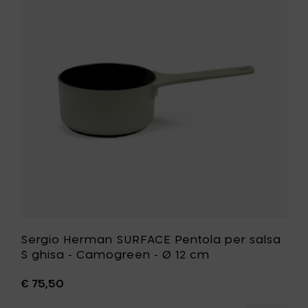
S
SURFACE
ghisa
Pentola
-
per
Nero
salsa
-
S
Ø
ghisa
12
-
cm
Camogre
al
-
carrello
Ø
12
cm
alla
tua
lista
desideri
Sergio Herman SURFACE Pentola per salsa
S ghisa - Camogreen - Ø 12 cm
€ 75,50