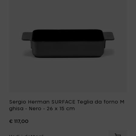
SURFACE
ghisa
Teglia
-
da
Camogr
forno
-
M
Ø
ghisa
17
-
cm
Nero
al
-
carrello
26
x
15
cm
alla
tua
lista
desideri
Sergio Herman SURFACE Teglia da forno M
ghisa - Nero - 26 x 15 cm
€ 117,00