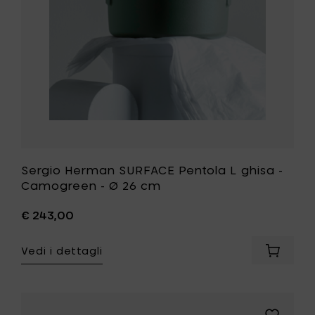
Camogre
al
-
carrello
Ø
26
cm
alla
tua
lista
desideri
Sergio Herman SURFACE Pentola L ghisa -
Camogreen - Ø 26 cm
€ 243,00
Vedi i dettagli
Aggiung
Sergio
Herman
SURFAC
Pentola
Aggiungi