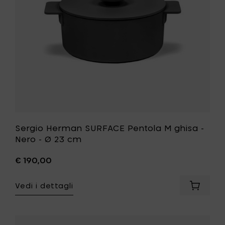
cm
Nero
al
-
carrello
Ø
23
cm
alla
tua
lista
desideri
Sergio Herman SURFACE Pentola M ghisa -
Nero - Ø 23 cm
€ 190,00
Vedi i dettagli
Aggiung
Sergio
Herman
SURFAC