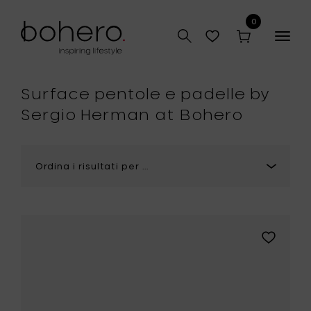
0
Togg
navig
Surface pentole e padelle by
Sergio Herman at Bohero
Aggiungi
Sergio
Herman
SURFACE
Pentola
XS