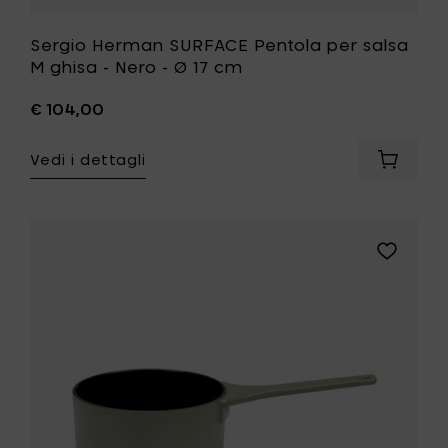
Sergio Herman SURFACE Pentola per salsa
M ghisa - Nero - Ø 17 cm
€ 104,00
Vedi i dettagli
Aggiung
Sergio
Herman
SURFAC
Pentola
Aggiungi
per
Sergio
salsa
Herman
M
SURFACE
ghisa
Pentola
-
per
Nero
salsa
-
M
Ø
ghisa
17
-
cm
Camogre