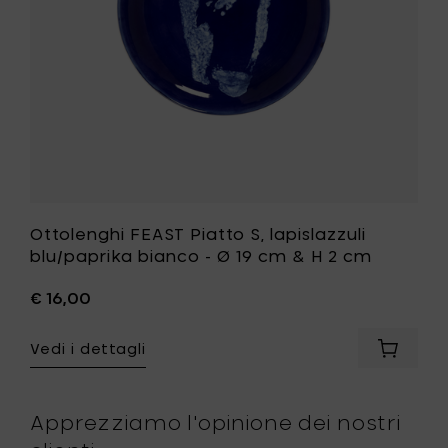
Ø
19
cm
&
H
2
cm
alla
tua
lista
ri
desideri
Ottolenghi FEAST Piatto S, lapislazzuli
blu/paprika bianco - Ø 19 cm & H 2 cm
€ 16,00
Vedi i dettagli
ngi
Aggiung
enghi
Ottolen
T
FEAST
o
Piatto
Apprezziamo l'opinione dei nostri
S,