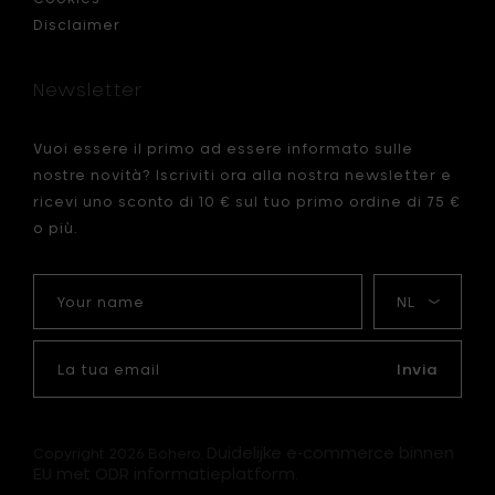
Disclaimer
Newsletter
Vuoi essere il primo ad essere informato sulle
nostre novità? Iscriviti ora alla nostra newsletter e
ricevi uno sconto di 10 € sul tuo primo ordine di 75 €
o più.
Your
La
name
mia
lingua
La
tua
Invia
email
Duidelijke e-commerce binnen
Copyright 2026 Bohero.
EU met ODR informatieplatform.