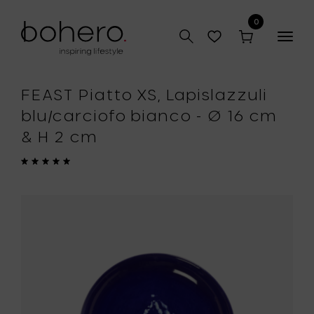
0
Togg
navig
FEAST Piatto XS, Lapislazzuli
blu/carciofo bianco - Ø 16 cm
& H 2 cm