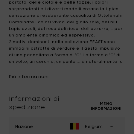
portata, delle ciotole e delle tazze, i colori
sorprendenti e i diversi modelli creano la tipica
sensazione di esuberante casualità di Ottolenghi.
Combinate i colori vivaci del giallo sole, del blu
Lapislazzuli, del rosa delizioso, dell'azzurro,... per
un ambiente dinamico ed espressivo.
2 motivi dominanti nella collezione FEAST sono
immagini astratte di verdure e il gesto impulsivo
di una pennellata a forma di 'O'. La forma a 'O' di
un volto, un cerchio, un punto,... e naturalmente la
'O' di Ottolenghi.
Più informazioni
Una tavola allegra per i momenti più gioiosi:
ritrovarsi con amici e familiari, un boccone e
racconti esuberanti.
Informazioni di
MENO
spedizione
INFORMAZIONI
È FESTA!!!
Nazione
Belgium
CAMBIA PAESE
Chiudi