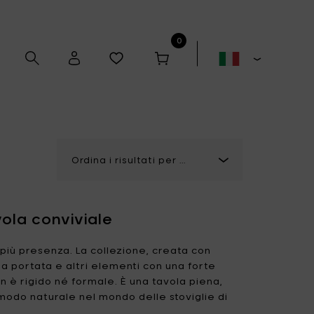
0
Alex Gabriëls
Anita Le Grelle
vola conviviale
Antonino Sciortino
Artek
e più presenza. La collezione, creata con
i da portata e altri elementi con una forte
on è rigido né formale. È una tavola piena,
Bela Silva
Bertrand Lejoly
 modo naturale nel mondo delle stoviglie di
Boxy's
Casual Avenue