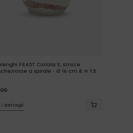
lenghi FEAST Ciotola S, strisce
che/rosse a spirale - Ø 16 cm & H 7.5
,00
 i dettagli
nghi FEAST Ciotola S, strisce a spirale giallo sole/rosso - Ø 16
Aggiungi Ottolengh