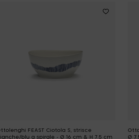
Aggiungi Ottolen
ttolenghi FEAST Ciotola S, strisce
Otto
ianche/blu a spirale - Ø 16 cm & H 7.5 cm
Ø 7