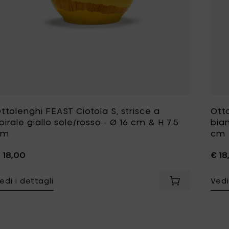
ttolenghi FEAST Ciotola S, strisce a
Otto
pirale giallo sole/rosso - Ø 16 cm & H 7.5
bian
cm
cm
 18,00
€ 18
edi i dettagli
Vedi
Aggiungi Ottole