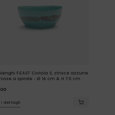
lenghi FEAST Ciotola S, strisce azzurre
rosse a spirale - Ø 16 cm & H 7.5 cm
,00
 i dettagli
enghi FEAST Ciotola L, strisce bianche/rosse a spirale - Ø 18 c
Aggiungi Ottolengh