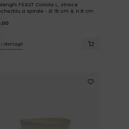
lenghi FEAST Ciotola L, strisce
che/blu a spirale - Ø 18 cm & H 8 cm
0,00
 i dettagli
nghi FEAST Ciotola L, deliziose strisce a spirale rosa/blu - Ø 
Aggiungi Ottolengh
ghi FEAST Ciotola S, strisce a spirale giallo sole/rosso - Ø 16 c
Aggiungi Ottolenghi 