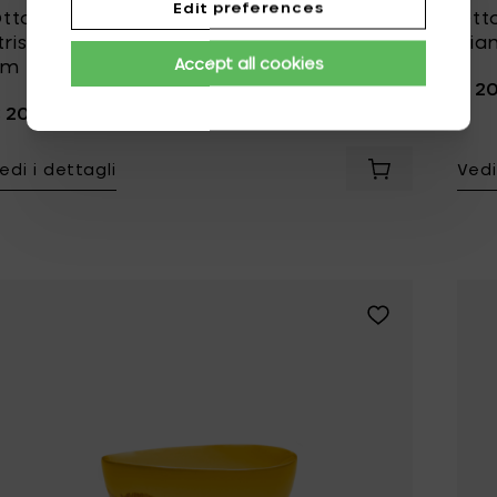
Edit preferences
ttolenghi FEAST Ciotola L, deliziose
Otto
trisce a spirale rosa/blu - Ø 18 cm & H 8
bian
Accept all cookies
cm
€ 2
 20,00
edi i dettagli
Vedi
Aggiungi Ottole
Aggiungi Ottolen