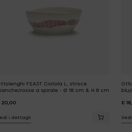
ttolenghi FEAST Ciotola L, strisce
Otto
ianche/rosse a spirale - Ø 18 cm & H 8 cm
blu/
 20,00
€ 18
edi i dettagli
Vedi
Aggiungi Ottol