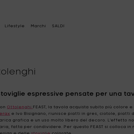
Lifestyle
Marchi
SALDI
tolenghi
gli una categoria
gli una categoria
gli una categoria
Scegli un marchio
ina
ieri & riscaldatore per
e da viaggio
A di Alessi
Alessi
Stoviglie espressive pensate per una ta
terno
ola
se
Ann
Ann Van Hoey
Con
Ottolenghi
FEAST, la tavola acquista subito più colore 
becue & accessori
Demeulemeester
erax
e Ivo Bisignano, riunisce piatti in gres, ciotole, piatt
razioni
ssori in pelle
ce & lampade
arica grafica e un uso molto libero del decoro. L’effetto n
Asa Selection
Bea Mombaers
ssori ufficio
achiavi
aria, fatta per condividere. Per questo FEAST si colloca in
iatoie per uccelli
Blomus
Bob Verhelst
esign e delle
stoviglie
colorate.