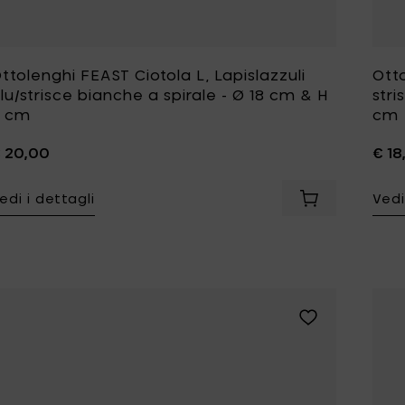
Tomorrowland
UMBROSA
Villa Styles
Vincent Van Duysen
ttolenghi FEAST Ciotola L, Lapislazzuli
Otto
lu/strisce bianche a spirale - Ø 18 cm & H
stri
WMF
Wouters & Hendrix
8 cm
cm
 20,00
€ 18
edi i dettagli
Vedi
Aggiungi Ottole
Aggiungi Ottolen