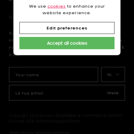
We use
cookies
to enhance your
website experience.
Newsletter
Edit preferences
Vuoi essere il primo ad essere informato sulle
nostre novità? Iscriviti ora alla nostra newsletter e
Accept all cookies
ricevi uno sconto di 10 € sul tuo primo ordine di 75 €
o più.
Your
La
name
mia
lingua
La
tua
Invia
email
Duidelijke e-commerce binnen
Copyright 2026 Bohero.
EU met ODR informatieplatform.
Website by Webatvantage