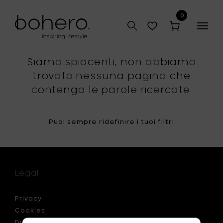
0
Togg
navig
Siamo spiacenti, non abbiamo
trovato nessuna pagina che
contenga le parole ricercate.
Puoi sempre ridefinire i tuoi filtri
Legal
Privacy
Cookies
Disclaimer