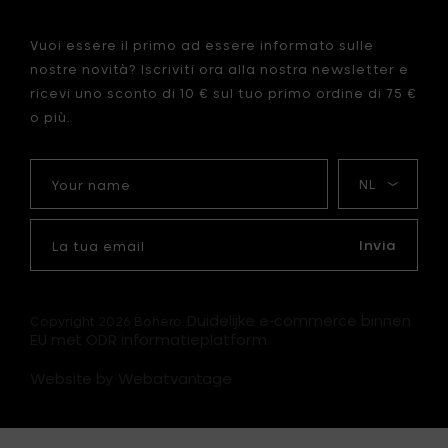
Vuoi essere il primo ad essere informato sulle
nostre novità? Iscriviti ora alla nostra newsletter e
ricevi uno sconto di 10 € sul tuo primo ordine di 75 €
o più.
Your
La
name
mia
lingua
La
tua
Invia
email
Duidelijke e-commerce binnen
Copyright 2026 Bohero.
EU met ODR informatieplatform.
Website by Webatvantage