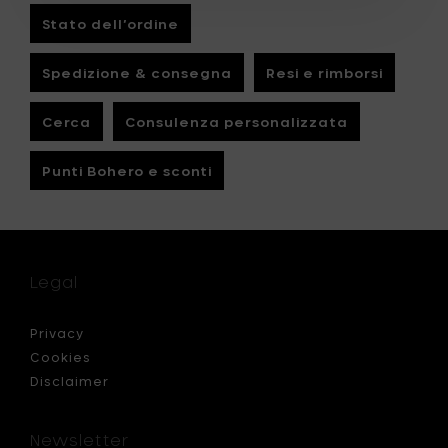
Stato dell’ordine
Spedizione & consegna
Resi e rimborsi
Cerca
Consulenza personalizzata
Punti Bohero e sconti
Legal
Privacy
Cookies
Disclaimer
Newsletter