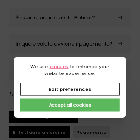
È sicuro pagare sul sito Bohero?
In quale valuta avviene il pagamento?
We use
cookies
to enhance your
I prezzi includono l’IVA?
website experience.
Edit preferences
Scegli un'altra categoria
Accept all cookies
Account & registrazione
Effettuare un ordine
Pagamento