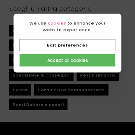
Scegli un'altra categoria
We use
cookies
to enhance your
website experience.
Account & registrazione
Edit preferences
Effettuare un ordine
Pagamento
Accept all cookies
Stato dell’ordine
Spedizione & consegna
Resi e rimborsi
Cerca
Consulenza personalizzata
Punti Bohero e sconti