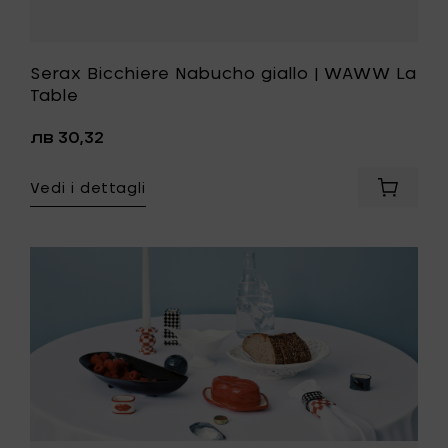
Serax Bicchiere Nabucho giallo | WAWW La
Table
лв 30,32
Vedi i dettagli
ngi
Aggiung
Serax
elssen
Bicchier
a
Nabuch
giallo
|
WAWW
mica
La
Table
al
nne
carrello
llo