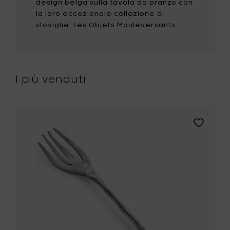
design belga sulla tavola da pranzo con
la loro eccezionale collezione di
stoviglie: Les Objets Mouleversants.
I più venduti
gi
Aggiungi
I
Roos
Van
de
Velde
gamano
FLORA
VULGARIS
Forchetta
da
tavola
-
20