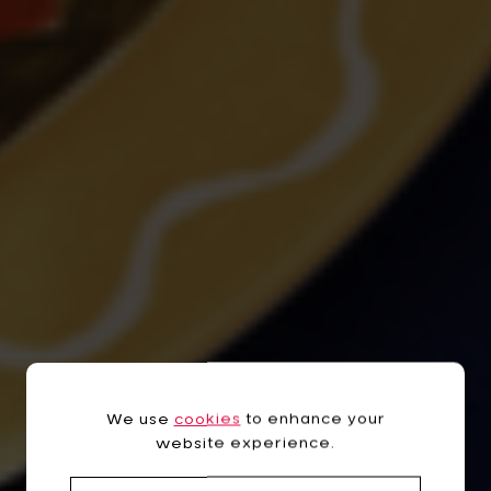
We use
cookies
to enhance your
website experience.